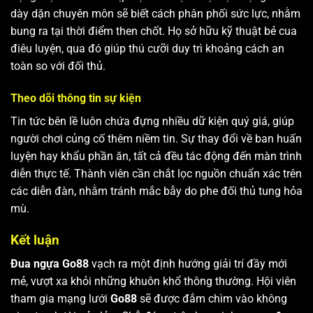
dày dặn chuyên môn sẽ biết cách phân phối sức lực, nhằm
bung ra tại thời điểm then chốt. Họ sở hữu kỹ thuật bẻ cua
điêu luyện, qua đó giúp thú cưỡi duy trì khoảng cách an
toàn so với đối thủ.
Theo dõi thông tin sự kiện
Tin tức bên lề luôn chứa đựng nhiều dữ kiện quý giá, giúp
người chơi củng cố thêm niềm tin. Sự thay đổi về ban huấn
luyện hay khẩu phần ăn, tất cả đều tác động đến màn trình
diễn thực tế. Thành viên cần chắt lọc nguồn chuẩn xác trên
các diễn đàn, nhằm tránh mắc bẫy do phe đối thủ tung hỏa
mù.
Kết luận
Đua ngựa Go88
vạch ra một định hướng giải trí đầy mới
mẻ, vượt xa khỏi những khuôn khổ thông thường. Hội viên
tham gia mạng lưới
Go88
sẽ được đắm chìm vào không