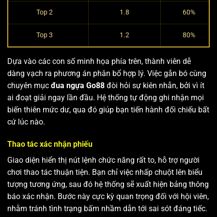
Top 2
1.8
60%
Top 3
1.2
80%
Dựa vào các con số minh họa phía trên, thành viên dễ
dàng vạch ra phương án phân bổ hợp lý. Việc gắn bó cùng
chuyên mục
đua ngựa Go88
đòi hỏi sự kiên nhẫn, bởi vì ít
ai đoạt giải ngay lần đầu. Hệ thống tự động ghi nhận mọi
biến thiên mức dư, qua đó giúp bạn tiến hành đối chiếu bất
cứ lúc nào.
Thao tác xác nhận phiếu
Giao diện hiển thị nút lệnh chức năng rất to, hỗ trợ người
chơi thao tác thuận tiện. Bạn chỉ việc nhấp chuột lên biểu
tượng tương ứng, sau đó hệ thống sẽ xuất hiện bảng thông
báo xác nhận. Bước này cực kỳ quan trọng đối với hội viên,
nhằm tránh tình trạng bấm nhầm dẫn tới sai sót đáng tiếc.