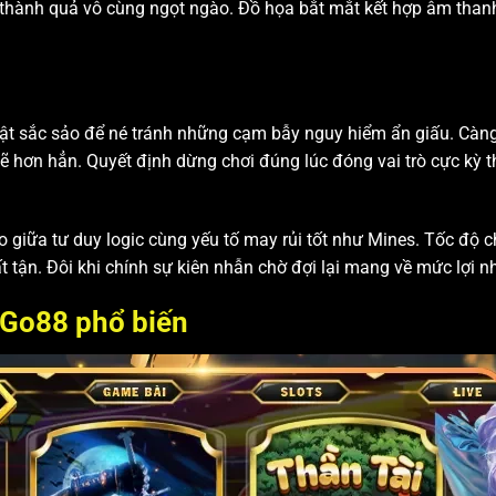
thành quả vô cùng ngọt ngào. Đồ họa bắt mắt kết hợp âm thanh
hật sắc sảo để né tránh những cạm bẫy nguy hiểm ẩn giấu. Càng
 hơn hẳn. Quyết định dừng chơi đúng lúc đóng vai trò cực kỳ th
o giữa tư duy logic cùng yếu tố may rủi tốt như Mines. Tốc độ c
ất tận. Đôi khi chính sự kiên nhẫn chờ đợi lại mang về mức lợi 
Go88 phổ biến