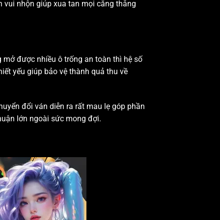
 vui nhộn giúp xua tan mọi căng thẳng
 mở được nhiều ô trống an toàn thì hệ số
iết yếu giúp bảo vệ thành quả thu về
huyển đổi ván diễn ra rất mau lẹ góp phần
nhuận lớn ngoài sức mong đợi.