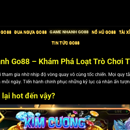
 GO88
ĐUA NGỰA GO88
GAME NHANH GO88
NỔ HỦ GO88
TÀI X
TIN TỨC GO88
h Go88 – Khám Phá Loạt Trò Chơi 
 tham gia nhờ nhịp độ vòng quay vô cùng tốc chiến. Mọi quy tắc
a mỗi ngày. Tiến hành chinh phục những kỷ lục cá nhân ấn tượ
lại hot đến vậy?