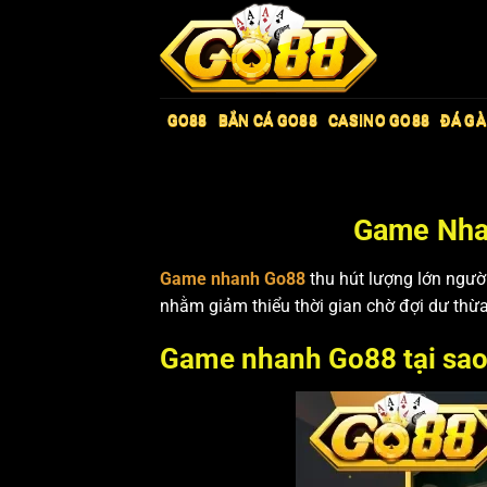
Bỏ
qua
nội
dung
GO88
BẮN CÁ GO88
CASINO GO88
ĐÁ GÀ
Game Nhan
Game nhanh Go88
thu hút lượng lớn người
nhằm giảm thiểu thời gian chờ đợi dư thừ
Game nhanh Go88 tại sao 