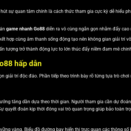
u hút sự quan tâm chính là cách thức tham gia cực kỳ dễ hiểu 
ván
game nhanh Go88
diễn ra vô cùng ngắn gọn nhằm đẩy cao n
 kết hợp cùng âm thanh sống động tạo nên không gian giải trí v
 ấn tượng trở thành động lực to lớn thúc đẩy niềm đam mê chin
o88 hấp dẫn
 giải trí độc đáo. Phần tiếp theo trình bày rõ từng tựa trò chơi 
ởng tăng dần dựa theo thời gian. Người tham gia cần dự đoá
ự quyết đoán kịp thời đóng vai trò quan trọng giúp bảo toàn trọ
vững vàng. Biểu đồ đường bay hiển thị trực quan các thông số b