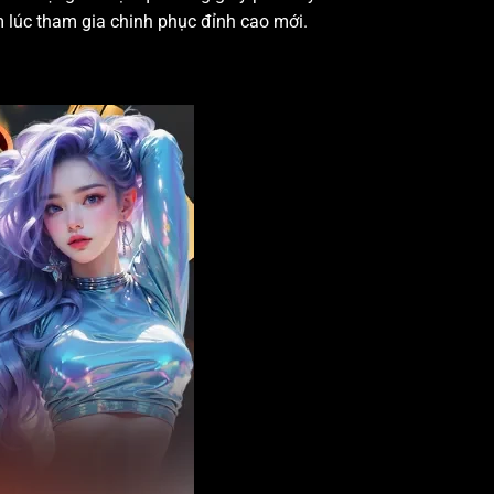
 lúc tham gia chinh phục đỉnh cao mới.