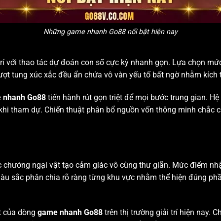
Những game nhanh Go88 nổi bật hiện nay
trí với thao tác dự đoán con số cực kỳ nhanh gọn. Lựa chọn mứ
 lượt tung xúc xắc đều ẩn chứa vô vàn yếu tố bất ngờ nhằm kích 
 nhanh Go88
tiến hành rút gọn triệt để mọi bước trung gian. H
 khi tham dự. Chiến thuật phân bổ nguồn vốn thông minh chắc c
 chướng ngại vật tạo cảm giác vô cùng thư giãn. Mức điểm nhận 
àu sắc phân chia rõ ràng từng khu vực nhằm thể hiện đúng phầ
ệt của dòng
game nhanh Go88
trên thị trường giải trí hiện nay