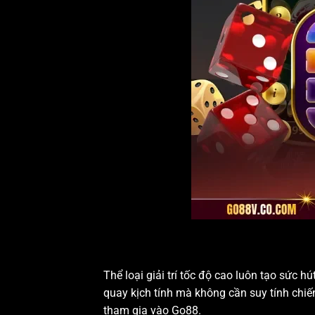
Thể loại giải trí tốc độ cao luôn tạo sức 
quay kịch tính mà không cần suy tính chiến
tham gia vào Go88.