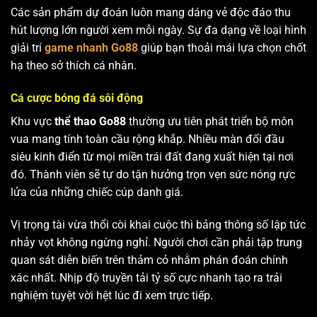
Các sản phẩm dự đoán luôn mang dáng vẻ độc đáo thu
hút lượng lớn người xem mỗi ngày. Sự đa dạng về loại hình
giải trí
game nhanh Go88
giúp bạn thoải mái lựa chọn chốt
hạ theo sở thích cá nhân.
Cá cược bóng đá sôi động
Khu vực
thể thao Go88
thường ưu tiên phát triển bộ môn
vua mang tính toàn cầu rộng khắp. Nhiều màn đối đầu
siêu kinh điển từ mọi miền trái đất đang xuất hiện tại nơi
đó. Thành viên sẽ tự do tận hưởng trọn vẹn sức nóng rực
lửa của những chiếc cúp danh giá.
Vị trọng tài vừa thổi còi khai cuộc thì bảng thông số lập tức
nhảy vọt không ngừng nghỉ. Người chơi cần phải tập trung
quan sát diễn biến trên thảm cỏ nhằm phán đoán chính
xác nhất. Nhịp độ truyền tải tỷ số cực nhanh tạo ra trải
nghiệm tuyệt vời hệt lúc đi xem trực tiếp.