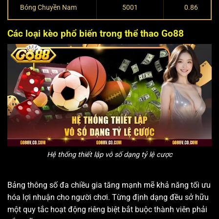
Bóng Chuyền Nam
5001
0.86
Các loại kèo phổ biến trong thể thao Go88
Hệ thống thiết lập vô số dạng tỷ lệ cược
Bảng thông số đa chiều gia tăng mạnh mẽ khả năng tối ưu
hóa lợi nhuận cho người chơi. Từng định dạng đều sở hữu
một quy tắc hoạt động riêng biệt bắt buộc thành viên phải